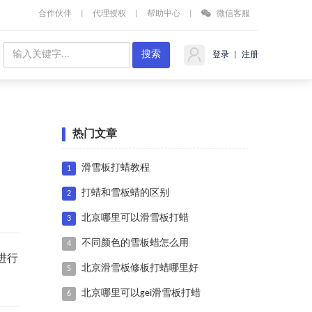
合作伙伴
|
代理授权
|
帮助中心
|
微信客服
登录
|
注册
热门文章
滑雪板打蜡教程
1
打蜡和雪板蜡的区别
2
北京哪里可以滑雪板打蜡
3
不同颜色的雪板蜡怎么用
4
进行
北京滑雪板修板打蜡哪里好
5
北京哪里可以gei滑雪板打蜡
6