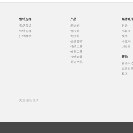
雪蜡选择
产品
媒体账
雪场雪温
基础蜡
抖音
雪蜡选择
滑行蜡
小程序
打蜡教学
竞技蜡
快手
便携雪蜡
小红书
打蜡工具
bilibili
修复工具
打蜡套装
帮助
周边产品
帮助中
更新日
社区
关注 最新资讯