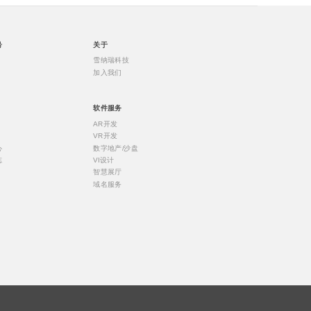
号
关于
雪纳瑞科技
加入我们
软件服务
AR开发
VR开发
心
数字地产/沙盘
志
VI设计
智慧展厅
域名服务