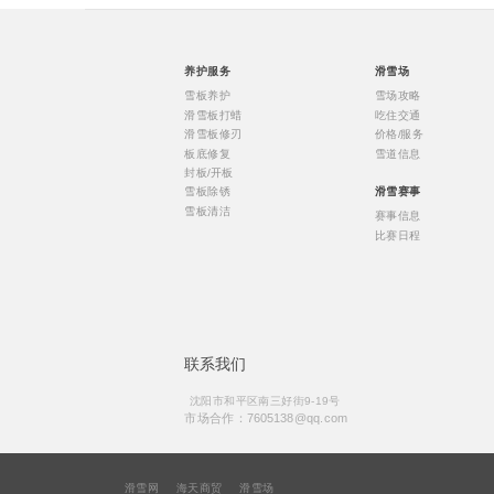
养护服务
滑雪场
雪板养护
雪场攻略
滑雪板打蜡
吃住交通
滑雪板修刃
价格/服务
板底修复
雪道信息
封板/开板
雪板除锈
滑雪赛事
雪板清洁
赛事信息
比赛日程
联系我们
沈阳市和平区南三好街9-19号
市场合作：7605138@qq.com
滑雪网
海天商贸
滑雪场