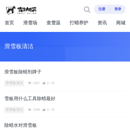
注册
登录
首页
滑雪场
查雪温
打蜡养护
资讯
商城
滑雪板清洁
滑雪板除蜡剂牌子
滑雪板清洁
5367
·
0
·
雪板用什么工具除蜡最好
滑雪板清洁
7508
·
0
·
除蜡水对滑雪板