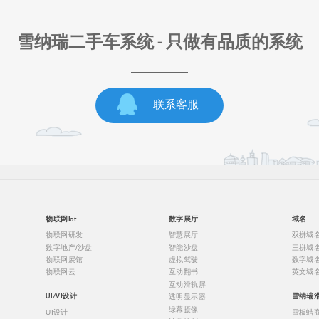
雪纳瑞二手车系统 - 只做有品质的系统
联系客服
物联网Iot
数字展厅
域名
物联网研发
智慧展厅
双拼域
数字地产/沙盘
智能沙盘
三拼域
物联网展馆
虚拟驾驶
数字域
物联网云
互动翻书
英文域
互动滑轨屏
透明显示器
UI/VI设计
雪纳瑞
绿幕摄像
UI设计
雪板蜡