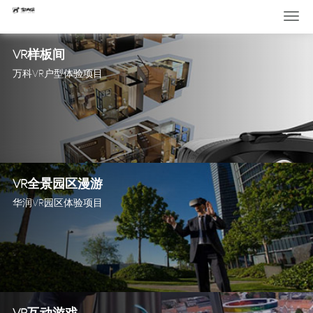
Togg
navig
VR样板间
万科VR户型体验项目
VR全景园区漫游
华润VR园区体验项目