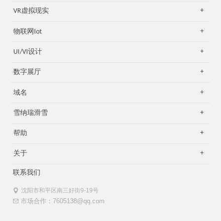
VR虚拟现实
物联网Iot
UI/VI设计
数字展厅
域名
雪纳瑞滑雪
帮助
关于
联系我们
沈阳市和平区南三好街9-19号
市场合作：7605138@qq.com