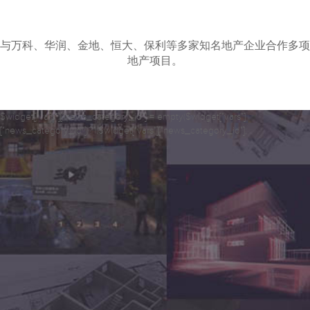
与万科、华润、金地、恒大、保利等多家知名地产企业合作多项
地产项目。
$widget["vars"]["news_category_id"] = empty($widget["vars"]
["news_category_id"])?1:$widget["vars"]["news_category_id"];