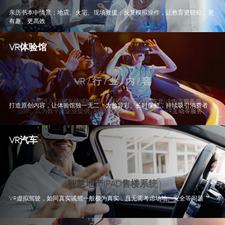
亲历书本中情景；地震、火宅、现场救援；反复模拟操作，让教育更轻松、更
有趣、更高效
VR体验馆
VR / 行 / 业 / 内 / 容
作为早期进入VR研发领域的团队，我们致力于成为东北VR内容服务领导
打造原创内容，让体验馆独一无二、大放异彩、长时保鲜，持续吸引消费者
品牌。以为数十家企业提供VR全景拍摄、VR场景应用、VR互动等服务。
VR汽车
智慧地产IPAD售楼系统
VR虚拟驾驶，如同真实试驾一般极为真实，且无需考虑场地、安全等问题
传统地产营销模式以投入式拉动为主，忽略客户在销售环节
的体验。
将“VR智能数字营销”嵌入地产营销的每一个关键环节