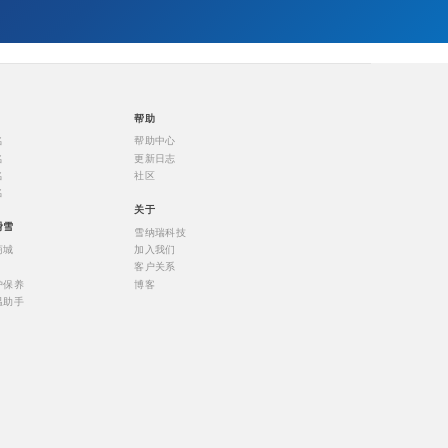
帮助
名
帮助中心
名
更新日志
名
社区
名
关于
滑雪
雪纳瑞科技
商城
加入我们
客户关系
护保养
博客
温助手