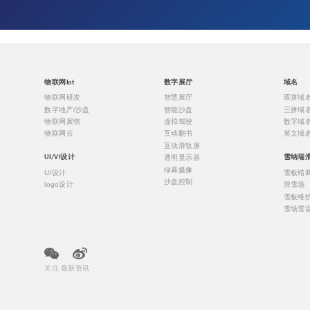
物联网Iot
数字展厅
域名
物联网研发
智慧展厅
双拼域
数字地产/沙盘
智能沙盘
三拼域
物联网展馆
虚拟驾驶
数字域
物联网云
互动翻书
英文域
互动滑轨屏
透明显示器
UI/VI设计
雪纳瑞
绿幕摄像
UI设计
雪板蜡
沙盘控制
logo设计
滑雪场
雪板维
雪场雪
关注 最新资讯