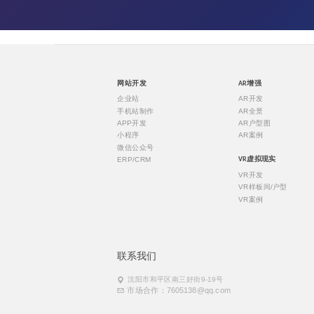
网站开发
AR增强
企业站
AR开发
手机站制作
AR全景
APP开发
AR户型图
小程序
AR案例
微信公众号
ERP/CRM
VR虚拟现实
VR开发
VR样板间/户型
VR案例
联系我们
沈阳市和平区南三好街9-19号
市场合作：7605138@qq.com