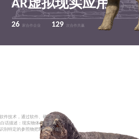
AR虚拟现实应用
科技感驾驭智慧
26
129
家合作企业
次合作共赢
项软件技术，通过软件、硬件、摄
理白话描述：现实物体作为参照
识别特定的参照物把制作好的影