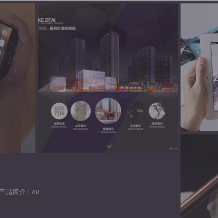
_id"])?1:$widget["vars"]["news_category_id"];
产品简介 | AR