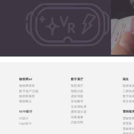
物联网Iot
数字展厅
域名
物联网研发
智慧展厅
双拼域
数字地产/沙盘
智能沙盘
三拼域
物联网展馆
虚拟驾驶
数字域
物联网云
互动翻书
英文域
互动滑轨屏
透明显示器
UI/VI设计
雪纳瑞
绿幕摄像
UI设计
雪板蜡
沙盘控制
logo设计
滑雪场
雪板维
雪场雪