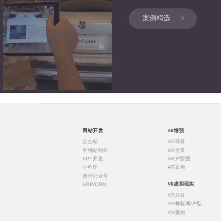
案例精选
网站开发
AR增强
企业站
AR开发
手机站制作
AR全景
APP开发
AR户型图
小程序
AR案例
微信公众号
ERP/CRM
VR虚拟现实
VR开发
VR样板间/户型
VR案例