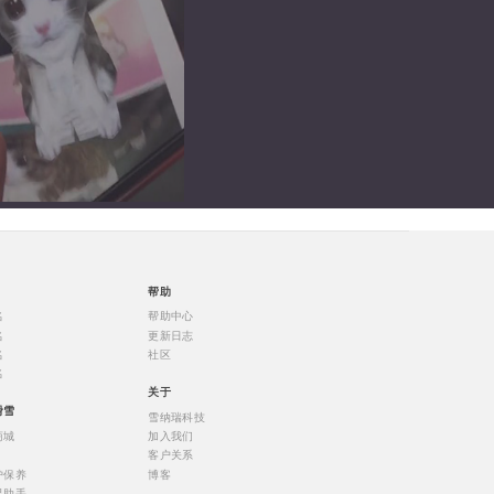
帮助
名
帮助中心
名
更新日志
名
社区
名
关于
滑雪
雪纳瑞科技
商城
加入我们
客户关系
护保养
博客
温助手