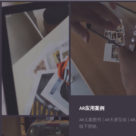
$widget["vars"]["news_category_id"] = empty($widget["vars"]["news_category
AR应用案例
AR儿童图书 | AR大屏互动 | AR
线下营销。