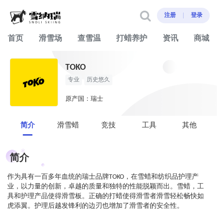
注册
登录
首页
滑雪场
查雪温
打蜡养护
资讯
商城
TOKO
专业
历史悠久
原产国：瑞士
简介
滑雪蜡
竞技
工具
其他
简介
作为具有一百多年血统的瑞士品牌TOKO，在雪蜡和纺织品护理产
业，以力量的创新，卓越的质量和独特的性能脱颖而出。雪蜡，工
具和护理产品使得滑雪板。正确的打蜡使得滑雪者滑雪轻松畅快如
虎添翼。护理后越发锋利的边刃也增加了滑雪者的安全性。