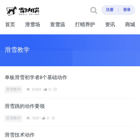
注册
登录
首页
滑雪场
查雪温
打蜡养护
资讯
商城
滑雪教学
单板滑雪初学者8个基础动作
滑雪教学
15304
·
0
·
滑雪跳的动作要领
滑雪教学
7209
·
0
·
滑雪技术动作