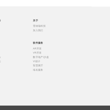
号
关于
雪纳瑞科技
加入我们
软件服务
AR开发
VR开发
心
数字地产/沙盘
志
VI设计
智慧展厅
域名服务