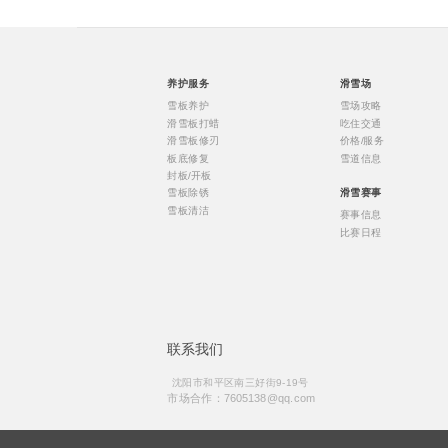
养护服务
滑雪场
雪板养护
雪场攻略
滑雪板打蜡
吃住交通
滑雪板修刃
价格/服务
板底修复
雪道信息
封板/开板
雪板除锈
滑雪赛事
雪板清洁
赛事信息
比赛日程
联系我们
沈阳市和平区南三好街9-19号
市场合作：7605138@qq.com