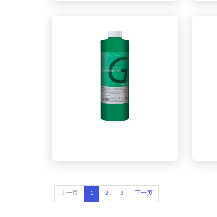
除蜡剂60ml
基础蜡/清洁剂两用 2WAY
CLEANER(1LI)
上一页
1
2
3
下一页