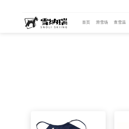
首页
滑雪场
查雪温