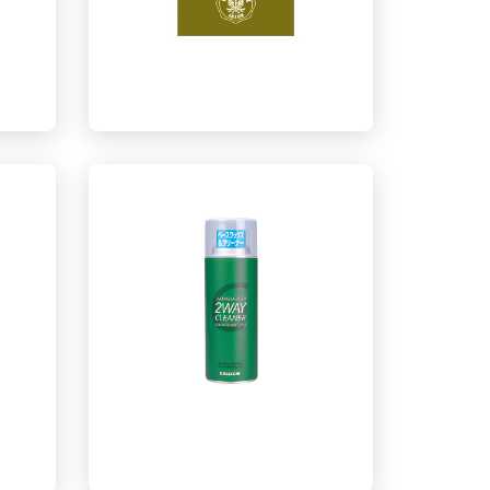
作業用围裙 短围裙 帆布