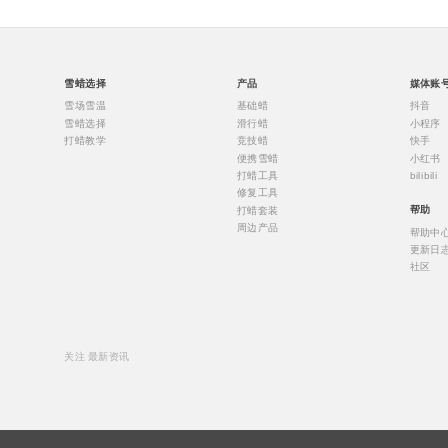
雪蜡选择
产品
媒体账
雪场雪温
基础蜡
抖音
雪蜡选择
滑行蜡
小程序
打蜡教学
竞技蜡
快手
便携雪蜡
小红书
打蜡工具
bilibili
修复工具
打蜡套装
帮助
周边产品
帮助中
更新日
社区
关注 最新资讯