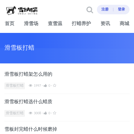
注册
登录
首页
滑雪场
查雪温
打蜡养护
资讯
商城
滑雪板打蜡
滑雪板打蜡架怎么用的
滑雪板打蜡
1997
·
0
·
滑雪板打蜡选什么蜡质
滑雪板打蜡
3008
·
0
·
雪板封完蜡什么时候磨掉