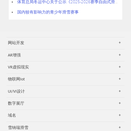
体育总局冬运中心关于公示《2025-2026赛季自由式滑雪大跳台和坡面障碍技巧项目国家队运动员选拔办法》的通知
国内较有影响力的青少年滑雪赛事
网站开发
AR增强
VR虚拟现实
物联网Iot
UI/VI设计
数字展厅
域名
雪纳瑞滑雪